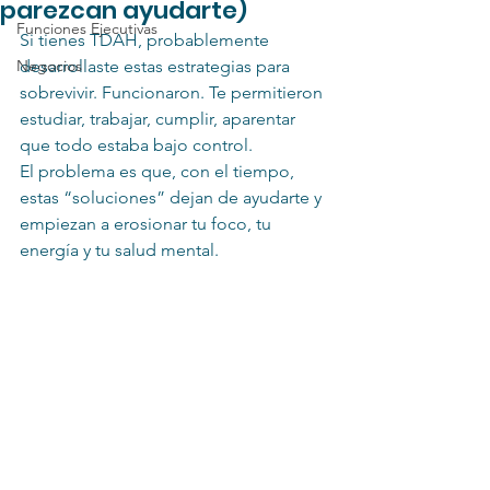
parezcan ayudarte)
Funciones Ejecutivas
Si tienes TDAH, probablemente 
Negocios
desarrollaste estas estrategias para 
sobrevivir. Funcionaron. Te permitieron 
estudiar, trabajar, cumplir, aparentar 
que todo estaba bajo control.
El problema es que, con el tiempo, 
estas “soluciones” dejan de ayudarte y 
empiezan a erosionar tu foco, tu 
energía y tu salud mental.