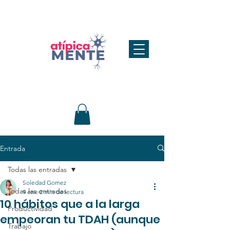
Entrada
Todas las entradas
Soledad Gomez
Todas las entradas
9 ene
2 min de lectura
10 hábitos que a la larga
Productividad
empeoran tu TDAH (aunque
Trabajo