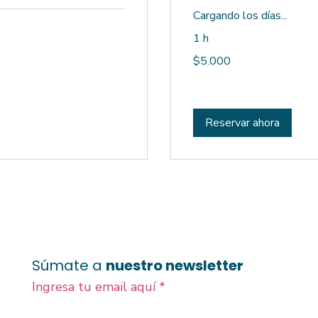
Cargando los días...
1 h
5.000
$5.000
pesos
chilenos
Reservar ahora
Súmate a
nuestro newsletter
Ingresa tu email aquí