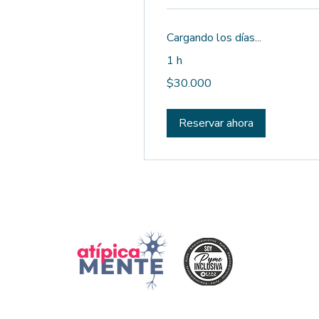
Cargando los días...
1 h
30.000
$30.000
pesos
chilenos
Reservar ahora